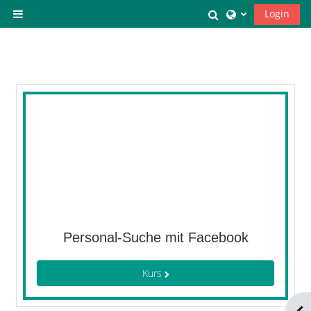
Zum Hauptinhalt
Sucheingabe um
Login
Website-Übersicht
Personal-Suche mit Facebook
Kurs
Blo