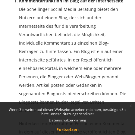
Kommentarfunktion im Blog auf der Internetseite
Die Schellinger Social Media Beratung bietet den
Nutzern auf einem Blog, der sich auf der
Internetseite des für die Verarbeitung
Verantwortlichen befindet, die Möglichkeit,
individuelle Kommentare zu einzelnen Blog-
Beiträgen zu hinterlassen. Ein Blog ist ein auf einer
Internetseite geführtes, in der Regel öffentlich
einsehbares Portal, in welchem eine oder mehrere
Personen, die Blogger oder Web-Blogger genannt
werden, Artikel posten oder Gedanken in
sogenannten Blogposts niederschreiben können. Die
Blogposts können in der Regel von Dritten
x
Wenn Sie weiter auf dieser Webseite arbeiten möchten, bestätigen Sie
kommentiert werden.
bitte unsere Nutzungsrichtlinie:
Datenschutzerklärung
Hinterlässt eine betroffene Person einen Kommentar
Fortsetzen
in dem auf dieser Internetseite veröffentlichten Blog,